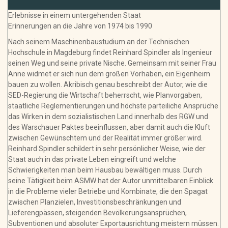
Erlebnisse in einem untergehenden Staat
Erinnerungen an die Jahre von 1974 bis 1990
Nach seinem Maschinenbaustudium an der Technischen
Hochschule in Magdeburg findet Reinhard Spindler als Ingenieur
seinen Weg und seine private Nische. Gemeinsam mit seiner Frau
Anne widmet er sich nun dem großen Vorhaben, ein Eigenheim
bauen zu wollen. Akribisch genau beschreibt der Autor, wie die
SED-Regierung die Wirtschaft beherrscht, wie Planvorgaben,
staatliche Reglementierungen und höchste parteiliche Ansprüche
das Wirken in dem sozialistischen Land innerhalb des RGW und
des Warschauer Paktes beeinflussen, aber damit auch die Kluft
zwischen Gewünschtem und der Realität immer größer wird.
Reinhard Spindler schildert in sehr persönlicher Weise, wie der
Staat auch in das private Leben eingreift und welche
Schwierigkeiten man beim Hausbau bewältigen muss. Durch
seine Tätigkeit beim ASMW hat der Autor unmittelbaren Einblick
in die Probleme vieler Betriebe und Kombinate, die den Spagat
zwischen Planzielen, Investitionsbeschränkungen und
Lieferengpässen, steigenden Bevölkerungsansprüchen,
Subventionen und absoluter Exportausrichtung meistern müssen.