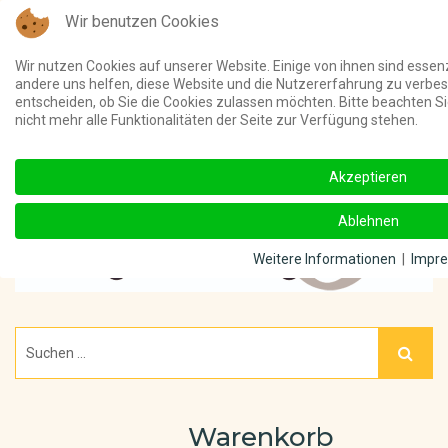
Wir benutzen Cookies
Telefon:
(03 91) 4011 000 ||
Unterstützt meine Online-Beiträge u
Wir nutzen Cookies auf unserer Website. Einige von ihnen sind essenz
andere uns helfen, diese Website und die Nutzererfahrung zu verbes
entscheiden, ob Sie die Cookies zulassen möchten. Bitte beachten S
nicht mehr alle Funktionalitäten der Seite zur Verfügung stehen.
Akzeptieren
Ablehnen
Weitere Informationen
|
Impr
Warenkorb