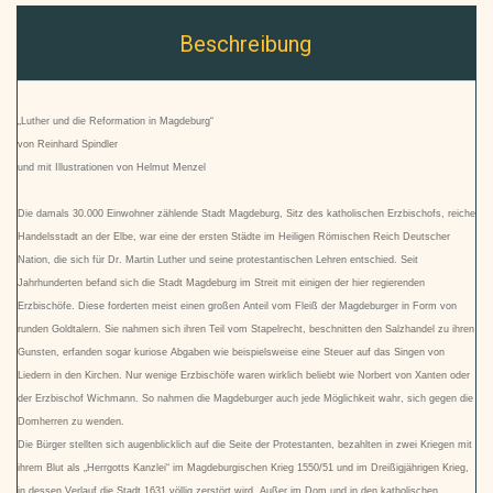
Beschreibung
„Luther und die Reformation in Magdeburg“
von Reinhard Spindler
und mit Illustrationen von Helmut Menzel
Die damals 30.000 Einwohner zählende Stadt Magdeburg, Sitz des katholischen Erzbischofs, reiche
Handelsstadt an der Elbe, war eine der ersten Städte im Heiligen Römischen Reich Deutscher
Nation, die sich für Dr. Martin Luther und seine protestantischen Lehren entschied. Seit
Jahrhunderten befand sich die Stadt Magdeburg im Streit mit einigen der hier regierenden
Erzbischöfe. Diese forderten meist einen großen Anteil vom Fleiß der Magdeburger in Form von
runden Goldtalern. Sie nahmen sich ihren Teil vom Stapelrecht, beschnitten den Salzhandel zu ihren
Gunsten, erfanden sogar kuriose Abgaben wie beispielsweise eine Steuer auf das Singen von
Liedern in den Kirchen. Nur wenige Erzbischöfe waren wirklich beliebt wie Norbert von Xanten oder
der Erzbischof Wichmann. So nahmen die Magdeburger auch jede Möglichkeit wahr, sich gegen die
Domherren zu wenden.
Die Bürger stellten sich augenblicklich auf die Seite der Protestanten, bezahlten in zwei Kriegen mit
ihrem Blut als „Herrgotts Kanzlei“ im Magdeburgischen Krieg 1550/51 und im Dreißigjährigen Krieg,
in dessen Verlauf die Stadt 1631 völlig zerstört wird. Außer im Dom und in den katholischen