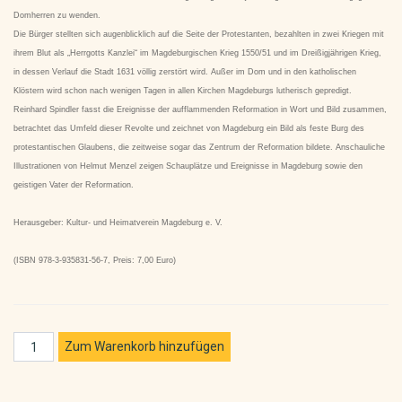
Domherren zu wenden.
Die Bürger stellten sich augenblicklich auf die Seite der Protestanten, bezahlten in zwei Kriegen mit
ihrem Blut als „Herrgotts Kanzlei“ im Magdeburgischen Krieg 1550/51 und im Dreißigjährigen Krieg,
in dessen Verlauf die Stadt 1631 völlig zerstört wird. Außer im Dom und in den katholischen
Klöstern wird schon nach wenigen Tagen in allen Kirchen Magdeburgs lutherisch gepredigt.
Reinhard Spindler fasst die Ereignisse der aufflammenden Reformation in Wort und Bild zusammen,
betrachtet das Umfeld dieser Revolte und zeichnet von Magdeburg ein Bild als feste Burg des
protestantischen Glaubens, die zeitweise sogar das Zentrum der Reformation bildete. Anschauliche
Illustrationen von Helmut Menzel zeigen Schauplätze und Ereignisse in Magdeburg sowie den
geistigen Vater der Reformation.
Herausgeber: Kultur- und Heimatverein Magdeburg e. V.
(ISBN 978-3-935831-56-7, Preis: 7,00 Euro)