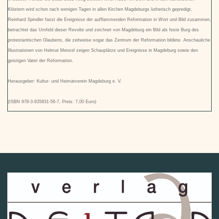
Klöstern wird schon nach wenigen Tagen in allen Kirchen Magdeburgs lutherisch gepredigt.
Reinhard Spindler fasst die Ereignisse der aufflammenden Reformation in Wort und Bild zusammen,
betrachtet das Umfeld dieser Revolte und zeichnet von Magdeburg ein Bild als feste Burg des
protestantischen Glaubens, die zeitweise sogar das Zentrum der Reformation bildete. Anschauliche
Illustrationen von Helmut Menzel zeigen Schauplätze und Ereignisse in Magdeburg sowie den
geistigen Vater der Reformation.
Herausgeber: Kultur- und Heimatverein Magdeburg e. V.
(ISBN 978-3-935831-56-7, Preis: 7,00 Euro)