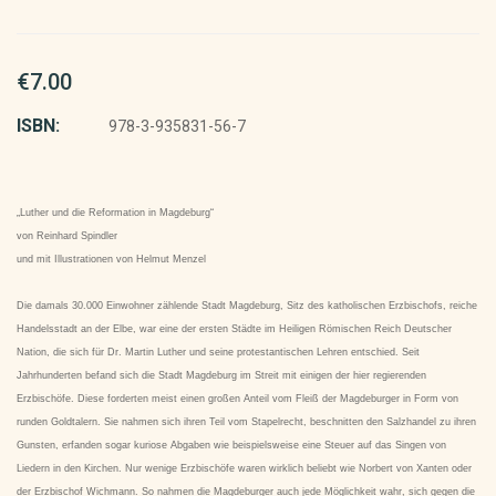
€7.00
ISBN:
978-3-935831-56-7
„Luther und die Reformation in Magdeburg“
von Reinhard Spindler
und mit Illustrationen von Helmut Menzel
Die damals 30.000 Einwohner zählende Stadt Magdeburg, Sitz des katholischen Erzbischofs, reiche
Handelsstadt an der Elbe, war eine der ersten Städte im Heiligen Römischen Reich Deutscher
Nation, die sich für Dr. Martin Luther und seine protestantischen Lehren entschied. Seit
Jahrhunderten befand sich die Stadt Magdeburg im Streit mit einigen der hier regierenden
Erzbischöfe. Diese forderten meist einen großen Anteil vom Fleiß der Magdeburger in Form von
runden Goldtalern. Sie nahmen sich ihren Teil vom Stapelrecht, beschnitten den Salzhandel zu ihren
Gunsten, erfanden sogar kuriose Abgaben wie beispielsweise eine Steuer auf das Singen von
Liedern in den Kirchen. Nur wenige Erzbischöfe waren wirklich beliebt wie Norbert von Xanten oder
der Erzbischof Wichmann. So nahmen die Magdeburger auch jede Möglichkeit wahr, sich gegen die